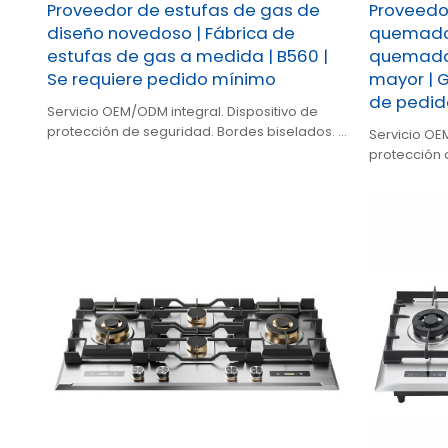
Proveedor de estufas de gas de
Proveedo
diseño novedoso | Fábrica de
quemador
estufas de gas a medida | B560 |
quemador
Se requiere pedido mínimo
mayor | 
de pedid
Servicio OEM/ODM integral. Dispositivo de
protección de seguridad. Bordes biselados. 5
Servicio OE
quemadores de alta eficiencia. Panel de
protección
vidrio templado.
alta eficienc