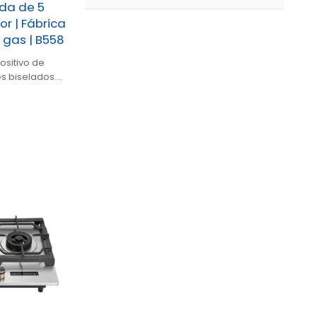
da de 5
r | Fábrica
gas | B558
ositivo de
s biselados.5
.Panel de