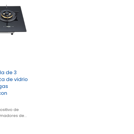
a de 3
a de vidrio
 gas
con
ositivo de
emadores de
vidrio.