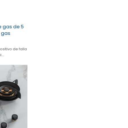
e gas de 5
 gas
sitivo de falla
a
s de hierro.