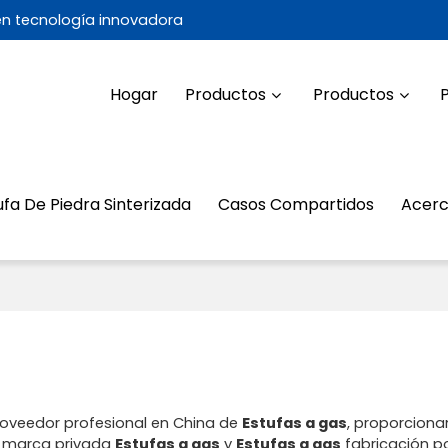
 en tecnología innovadora
Hogar
Productos
Productos
ufa De Piedra Sinterizada
Casos Compartidos
Acerc
roveedor profesional en China de
Estufas a gas
, proporcion
, marca privada
Estufas a gas
y
Estufas a gas
fabricación po