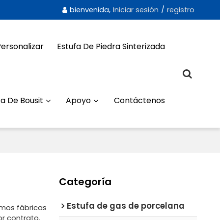
bienvenida,
Iniciar sesión
/
registro
Personalizar
Estufa De Piedra Sinterizada
a De Bousit
Apoyo
Contáctenos
Categoría
Estufa de gas de porcelana
amos fábricas
r contrato.