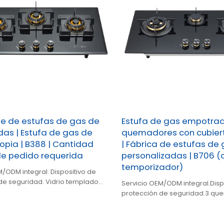
te de estufas de gas de
Estufa de gas empotrad
as | Estufa de gas de
quemadores con cubiert
opia | B388 | Cantidad
| Fábrica de estufas de
e pedido requerida
personalizadas | B706 (
temporizador)
M/ODM integral. Dispositivo de
de seguridad. Vidrio templado
Servicio OEM/ODM integral.Disp
emadores de alta eficiencia.
protección de seguridad.3 qu
alta eficiencia.Estufa de gas de 