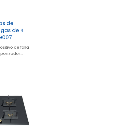
as de
 gas de 4
G007
sitivo de falla
mporizador
potrada.