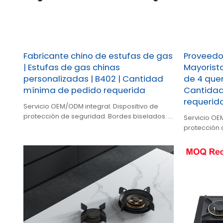
Fabricante chino de estufas de gas
Proveedor
| Estufas de gas chinas
Mayorist
personalizadas | B402 | Cantidad
de 4 que
mínima de pedido requerida
Cantidad
requerid
Servicio OEM/ODM integral. Dispositivo de
protección de seguridad. Bordes biselados. 4
Servicio OE
quemadores de alta eficiencia. Panel de
protección 
vidrio templado.
quemadores 
vidrio temp