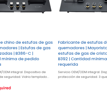
te chino de estufas de gas
Fabricante de estufas d
madores | Estufas de gas
quemadores | Mayorist
zadas | B386-C |
estufas de gas de crista
 mínima de pedido
B392 | Cantidad mínima
a
requerida
M/ODM integral. Dispositivo de
Servicio OEM/ODM integral. Disp
de seguridad. Vidrio templado
protección de seguridad. 3 q
emadores de alta eficiencia.
alta eficiencia. Panel de vidrio 