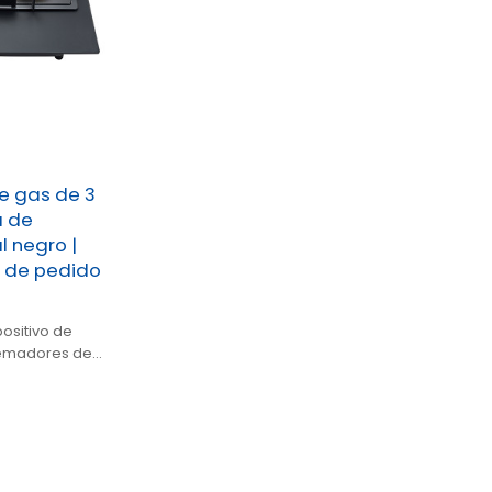
e gas de 3
a de
l negro |
 de pedido
ositivo de
uemadores de
negro.