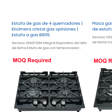
Estufa de gas de 4 quemadores |
Placa gas
Encimera cristal gas opiniones |
de estuf
Estufa a gas B905
Servicio OEM
de llama.Co
Servicio OEM/ODM integral.Dispositivo de falla
con tempori
de llama.Estufa de gas con temporizador
incorporado.