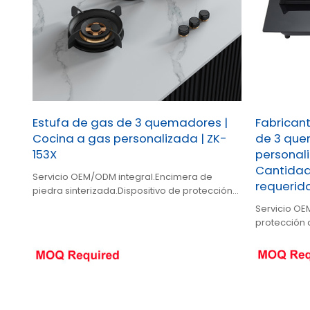
Estufa de gas de 3 quemadores |
Fabrican
Cocina a gas personalizada | ZK-
de 3 que
153X
personali
Cantidad
Servicio OEM/ODM integral.Encimera de
requerid
piedra sinterizada.Dispositivo de protección
de seguridad opcional.
Servicio OE
protección 
negro. 3 qu