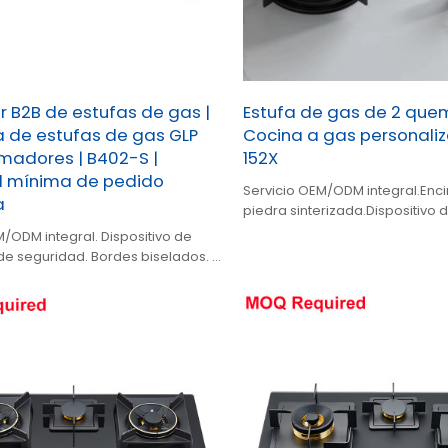
 B2B de estufas de gas |
Estufa de gas de 2 que
a de estufas de gas GLP
Cocina a gas personaliz
madores | B402-S |
152X
 mínima de pedido
Servicio OEM/ODM integral.Enc
a
piedra sinterizada.Dispositivo 
de seguridad opcional.
M/ODM integral. Dispositivo de
de seguridad. Bordes biselados. 4
de alta eficiencia. Panel de
lado.