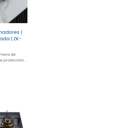
madores |
ada | ZK-
imera de
de protección