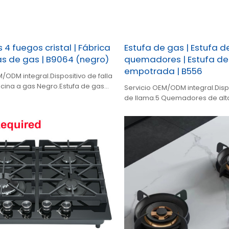
 4 fuegos cristal | Fábrica
Estufa de gas | Estufa d
as de gas | B9064 (negro)
quemadores | Estufa de
empotrada | B556
/ODM integral.Dispositivo de falla
cina a gas Negro.Estufa de gas
Servicio OEM/ODM integral.Dispo
zador incorporado.
de llama.5 Quemadores de alt
eficiencia.Fácil limpieza.Parrilla