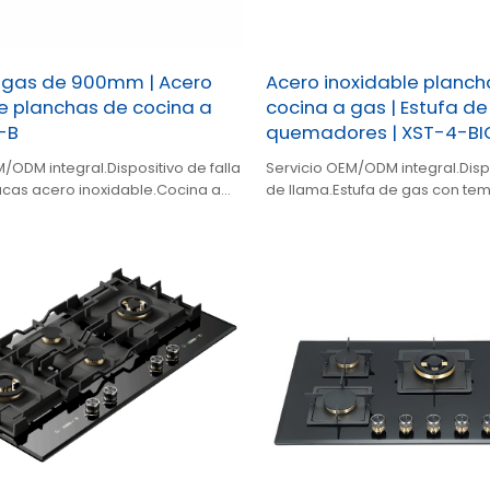
 gas de 900mm | Acero
Acero inoxidable planch
e planchas de cocina a
cocina a gas | Estufa de
-B
quemadores | XST-4-BI
/ODM integral.Dispositivo de falla
Servicio OEM/ODM integral.Dispo
acas acero inoxidable.Cocina a
de llama.Estufa de gas con te
porizador incorporado.
incorporado.Estufa de gas em