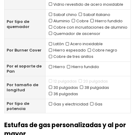
Vidrio revestido de acero inoxidable
Sabaf chino
Sabaf italiano
Aluminio
Cobre
Hierro fundido
Por tipo de
quemador
Cobre con incrustaciones de aluminio
Quemador de ascensor
Latón
Acero inoxidable
Por Burner Cover
Hierro espesado
Cobre negro
Cobre de tres anillos
Por el soporte de
Hierro
Hierro fundido
Pan
12 pulgadas
20 pulgadas
Por tamaño de
30 pulgadas
38 pulgadas
longitud
36 pulgadas
Por tipo de
Gas y electricidad
Gas
potencia
Estufas de gas personalizadas y al por
mayor