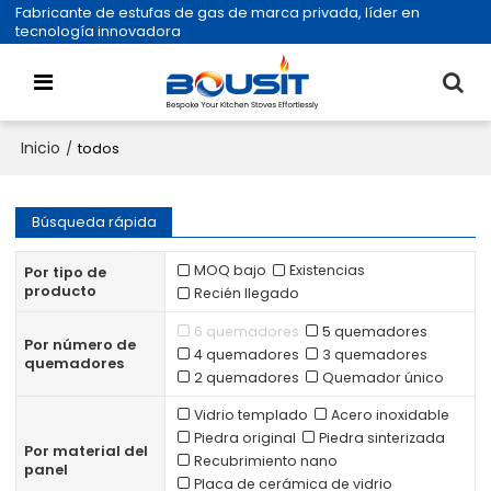
Fabricante de estufas de gas de marca privada, líder en
tecnología innovadora
Inicio
/
todos
Búsqueda rápida
MOQ bajo
Existencias
Por tipo de
producto
Recién llegado
6 quemadores
5 quemadores
Por número de
4 quemadores
3 quemadores
quemadores
2 quemadores
Quemador único
Vidrio templado
Acero inoxidable
Piedra original
Piedra sinterizada
Por material del
Recubrimiento nano
panel
Placa de cerámica de vidrio