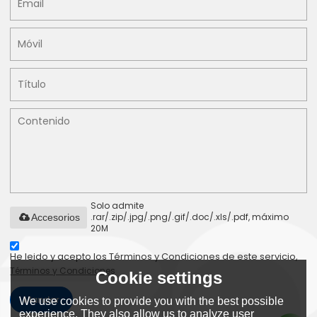
Solo admite
.rar/.zip/.jpg/.png/.gif/.doc/.xls/.pdf, máximo
Accesorios
20M
He leido y acepto los Términos y Condiciones de este servicio,
Términos y Condiciones
Cookie settings
Mandar
We use cookies to provide you with the best possible
experience. They also allow us to analyze user