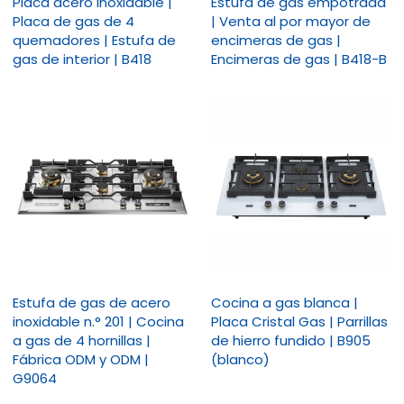
Placa acero inoxidable |
Estufa de gas empotrada
Placa de gas de 4
| Venta al por mayor de
quemadores | Estufa de
encimeras de gas |
gas de interior | B418
Encimeras de gas | B418-B
Estufa de gas de acero
Cocina a gas blanca |
inoxidable n.° 201 | Cocina
Placa Cristal Gas | Parrillas
a gas de 4 hornillas |
de hierro fundido | B905
Fábrica ODM y ODM |
(blanco)
G9064