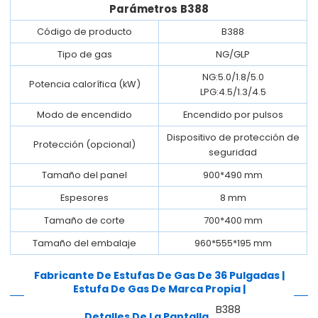
Parámetros
B388
Código de producto
B388
Tipo de gas
NG/GLP
NG:5.0/1.8/5.0
Potencia calorífica (kW)
LPG:4.5/1.3/4.5
Modo de encendido
Encendido por pulsos
Dispositivo de protección de
Protección (opcional)
seguridad
Tamaño del panel
900*490 mm
Espesores
8 mm
Tamaño de corte
700*400 mm
Tamaño del embalaje
960*555*195 mm
Fabricante De Estufas De Gas De 36 Pulgadas |
Estufa De Gas De Marca Propia |
B388
Detalles De La Pantalla