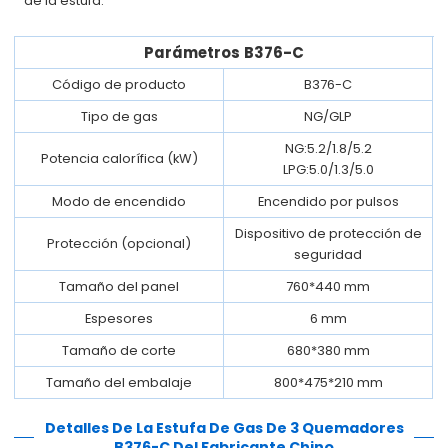
de la estufa.
Parámetros
B376-C
Código de producto
B376-C
Tipo de gas
NG/GLP
NG:5.2/1.8/5.2
Potencia calorífica (kW)
LPG:5.0/1.3/5.0
Modo de encendido
Encendido por pulsos
Dispositivo de protección de
Protección (opcional)
seguridad
Tamaño del panel
760*440 mm
Espesores
6 mm
Tamaño de corte
680*380 mm
Tamaño del embalaje
800*475*210 mm
Detalles
De La Estufa De Gas De 3 Quemadores
B376-C Del Fabricante Chino