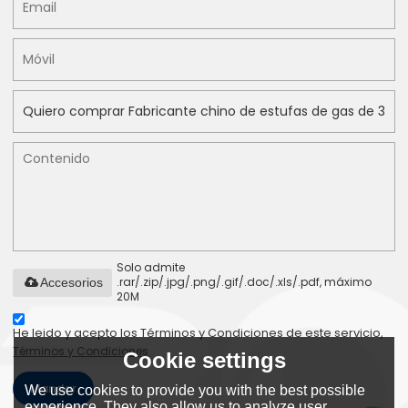
Solo admite
.rar/.zip/.jpg/.png/.gif/.doc/.xls/.pdf, máximo
Accesorios
20M
He leido y acepto los Términos y Condiciones de este servicio,
Términos y Condiciones
Cookie settings
Mandar
We use cookies to provide you with the best possible
experience. They also allow us to analyze user