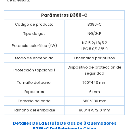
de la estufa.
Parámetros
B386-C
Código de producto
B386-C
Tipo de gas
NG/GLP
NG:5.2/1.8/5.2
Potencia calorífica (kW)
LPG:5.0/1.3/5.0
Modo de encendido
Encendido por pulsos
Dispositivo de protección de
Protección (opcional)
seguridad
Tamaño del panel
760*440 mm
Espesores
6 mm
Tamaño de corte
680*380 mm
Tamaño del embalaje
800*475*210 mm
Detalles
De La Estufa De Gas De 3 Quemadores
B386-C Del Fabricante Chino