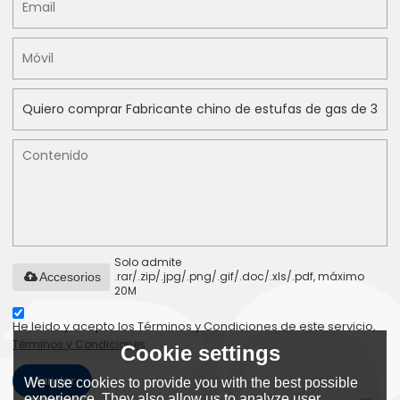
Solo admite
.rar/.zip/.jpg/.png/.gif/.doc/.xls/.pdf, máximo
Accesorios
20M
He leido y acepto los Términos y Condiciones de este servicio,
Términos y Condiciones
Cookie settings
Mandar
We use cookies to provide you with the best possible
experience. They also allow us to analyze user