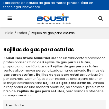
Fabricante de estufas de gas de marca privada, líder en
tecnología innovadora
Inicio
todos
/
/
Rejillas de gas para estufas
Rejillas de gas para estufas
Bousit Gas Stove Manufacturer
es un fabricante y proveedor
profesional en China de
Rejillas de gas para estufas
,
proporcionamos fábricas de
Rejillas de gas para estufas
ventas al por mayor personalizadas, marca privada
Rejillas de
gas para estufas
y
Rejillas de gas para estufas
fabricación
por contrato. Comuníquese con nosotros ahora para obtener
la mejor cotización para
Rejillas de gas para estufas
, vamos
a responder de una manera oportuna, no somos el precio más
bajo de
Rejillas de gas para estufas
, pero vamos a ofrecerle
un mejor servicio.
1 resultados