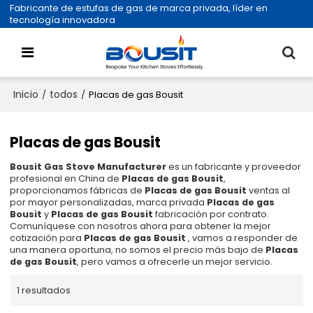
Fabricante de estufas de gas de marca privada, líder en
tecnología innovadora
Inicio
todos
/
/
Placas de gas Bousit
Placas de gas Bousit
Bousit Gas Stove Manufacturer
es un fabricante y proveedor
profesional en China de
Placas de gas Bousit
,
proporcionamos fábricas de
Placas de gas Bousit
ventas al
por mayor personalizadas, marca privada
Placas de gas
Bousit
y
Placas de gas Bousit
fabricación por contrato.
Comuníquese con nosotros ahora para obtener la mejor
cotización para
Placas de gas Bousit
, vamos a responder de
una manera oportuna, no somos el precio más bajo de
Placas
de gas Bousit
, pero vamos a ofrecerle un mejor servicio.
1 resultados