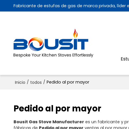
Fabricante de estufas de gas de marca privada, líder
Est
/
/
Pedido al por mayor
Inicio
todos
Pedido al por mayor
Bousit Gas Stove Manufacturer
es un fabricante y p
fábricas de
Pedido al por mayor
ventas al por mayor