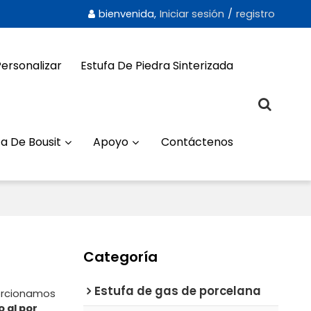
bienvenida,
Iniciar sesión
/
registro
Personalizar
Estufa De Piedra Sinterizada
a De Bousit
Apoyo
Contáctenos
Categoría
Estufa de gas de porcelana
orcionamos
 al por