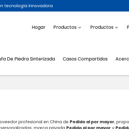
 en tecnología innovadora
Hogar
Productos
Productos
ufa De Piedra Sinterizada
Casos Compartidos
Acerc
roveedor profesional en China de
Pedido al por mayor
, prop
 personalizadas, marca privada
Pedido al por mayor
y
Pedido