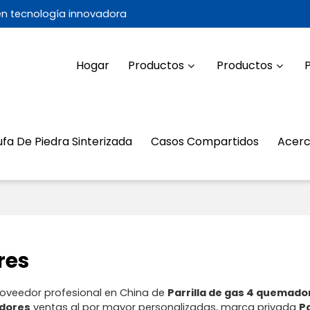
 en tecnología innovadora
Hogar
Productos
Productos
ufa De Piedra Sinterizada
Casos Compartidos
Acerc
res
roveedor profesional en China de
Parrilla de gas 4 quemado
adores
ventas al por mayor personalizadas, marca privada
Pa