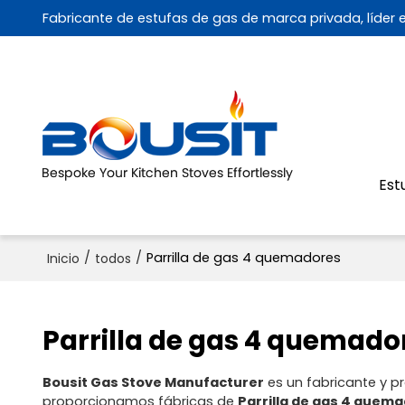
Fabricante de estufas de gas de marca privada, líder
Est
/
/
Parrilla de gas 4 quemadores
Inicio
todos
Parrilla de gas 4 quemado
Bousit Gas Stove Manufacturer
es un fabricante y p
proporcionamos fábricas de
Parrilla de gas 4 quem