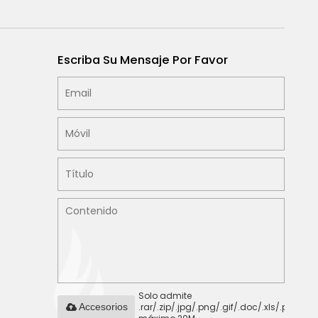
Escriba Su Mensaje Por Favor
Solo admite
.rar/.zip/.jpg/.png/.gif/.doc/.xls/.pdf,
Accesorios