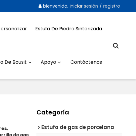
bienvenida,
Iniciar sesión
/
registro
Personalizar
Estufa De Piedra Sinterizada
a De Bousit
Apoyo
Contáctenos
Categoría
Estufa de gas de porcelana
res
,
rrilla de gas