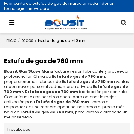
Fabricante de estufas de gas de marca privada, líder en
tecnología innovadora
Inicio
todos
/
/
Estufa de gas de 760 mm
Estufa de gas de 760 mm
Bousit Gas Stove Manufacturer
es un fabricante y proveedor
profesional en China de
Estufa de gas de 760 mm
,
proporcionamos fábricas de
Estufa de gas de 760 mm
ventas
al por mayor personalizadas, marca privada
Estufa de gas de
760 mm
y
Estufa de gas de 760 mm
fabricación por contrato.
Comuníquese con nosotros ahora para obtener la mejor
cotización para
Estufa de gas de 760 mm
, vamos a
responder de una manera oportuna, no somos el precio más
bajo de
Estufa de gas de 760 mm
, pero vamos a ofrecerle un
mejor servicio.
1 resultados