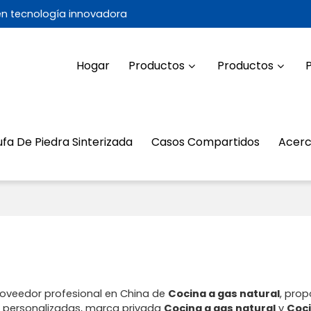
 en tecnología innovadora
Hogar
Productos
Productos
ufa De Piedra Sinterizada
Casos Compartidos
Acerc
roveedor profesional en China de
Cocina a gas natural
, pro
 personalizadas, marca privada
Cocina a gas natural
y
Coci