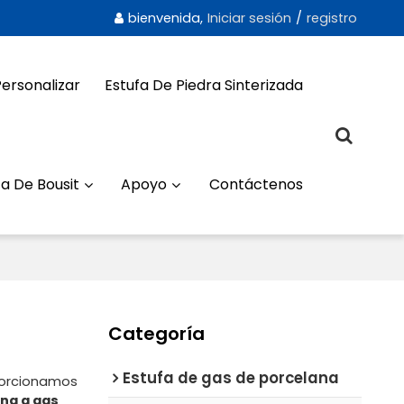
bienvenida,
Iniciar sesión
/
registro
Personalizar
Estufa De Piedra Sinterizada
a De Bousit
Apoyo
Contáctenos
Categoría
Estufa de gas de porcelana
porcionamos
na a gas