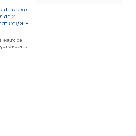
a de acero
s de 2
 natural/GLP
, estufa de
 gas de acero
positivo de
/ODM.