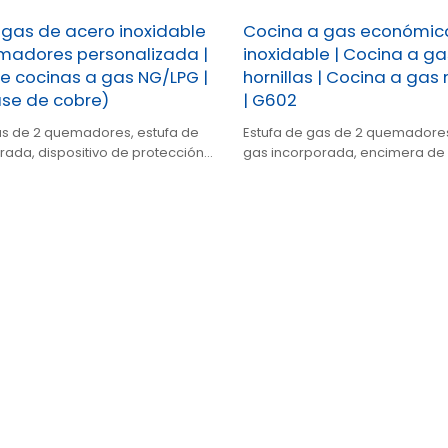
 gas de acero inoxidable
Cocina a gas económic
madores personalizada |
inoxidable | Cocina a ga
e cocinas a gas NG/LPG |
hornillas | Cocina a gas
se de cobre)
| G602
as de 2 quemadores, estufa de
Estufa de gas de 2 quemadores
rada, dispositivo de protección
gas incorporada, encimera de
d, soporte NG/LPG, OEM/ODM.
inoxidable, soporte NG/LPG, dis
protección de seguridad, OEM