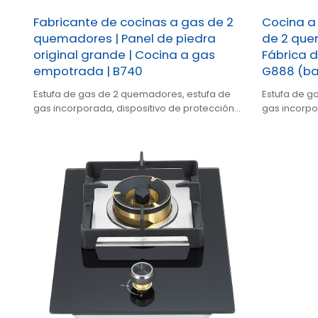
Fabricante de cocinas a gas de 2
Cocina a
quemadores | Panel de piedra
de 2 que
original grande | Cocina a gas
Fábrica d
empotrada | B740
G888 (ba
Estufa de gas de 2 quemadores, estufa de
Estufa de g
gas incorporada, dispositivo de protección
gas incorpo
de seguridad, calidad duradera, soporte
de segurida
NG/LPG, fabricante OEM/ODM.