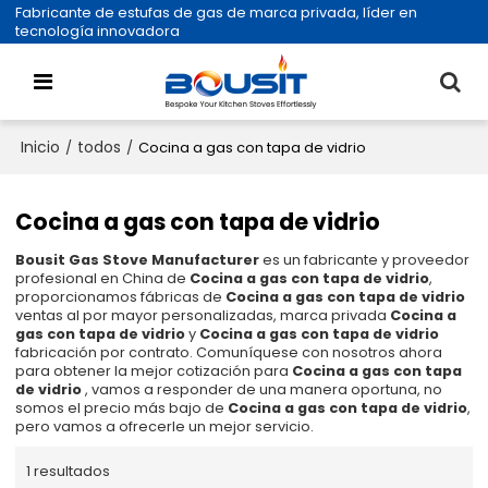
Fabricante de estufas de gas de marca privada, líder en
tecnología innovadora
Inicio
todos
/
/
Cocina a gas con tapa de vidrio
Cocina a gas con tapa de vidrio
Bousit Gas Stove Manufacturer
es un fabricante y proveedor
profesional en China de
Cocina a gas con tapa de vidrio
,
proporcionamos fábricas de
Cocina a gas con tapa de vidrio
ventas al por mayor personalizadas, marca privada
Cocina a
gas con tapa de vidrio
y
Cocina a gas con tapa de vidrio
fabricación por contrato. Comuníquese con nosotros ahora
para obtener la mejor cotización para
Cocina a gas con tapa
de vidrio
, vamos a responder de una manera oportuna, no
somos el precio más bajo de
Cocina a gas con tapa de vidrio
,
pero vamos a ofrecerle un mejor servicio.
1 resultados