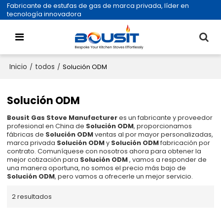
Fabricante de estufas de gas de marca privada, líder en
tecnología innovadora
Inicio
todos
/
/
Solución ODM
Solución ODM
Bousit Gas Stove Manufacturer
es un fabricante y proveedor
profesional en China de
Solución ODM
, proporcionamos
fábricas de
Solución ODM
ventas al por mayor personalizadas,
marca privada
Solución ODM
y
Solución ODM
fabricación por
contrato. Comuníquese con nosotros ahora para obtener la
mejor cotización para
Solución ODM
, vamos a responder de
una manera oportuna, no somos el precio más bajo de
Solución ODM
, pero vamos a ofrecerle un mejor servicio.
2 resultados