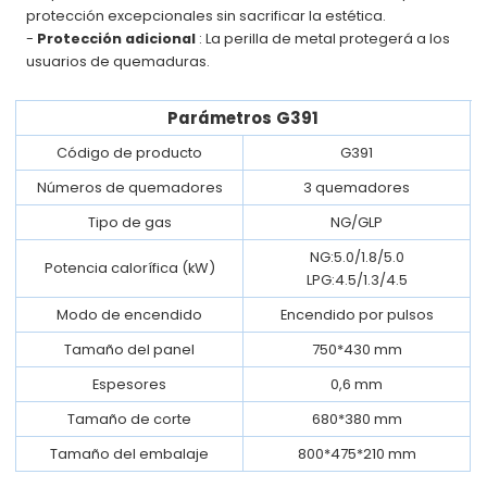
protección excepcionales sin sacrificar la estética.
-
Protección adicional
: La perilla de metal protegerá a los
usuarios de quemaduras.
Parámetros
G391
Código de producto
G391
Números de quemadores
3 quemadores
Tipo de gas
NG/GLP
NG:5.0/1.8/5.0
Potencia calorífica (kW)
LPG:4.5/1.3/4.5
Modo de encendido
Encendido por pulsos
Tamaño del panel
750*430 mm
Espesores
0,6 mm
Tamaño de corte
680*380 mm
Tamaño del embalaje
800*475*210 mm