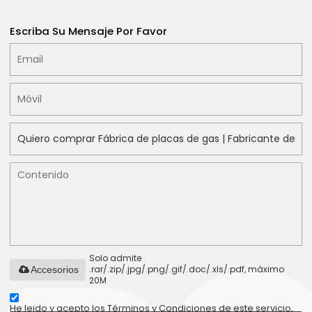
Escriba Su Mensaje Por Favor
Solo admite
.rar/.zip/.jpg/.png/.gif/.doc/.xls/.pdf, máximo
Accesorios
20M
He leido y acepto los Términos y Condiciones de este servicio,