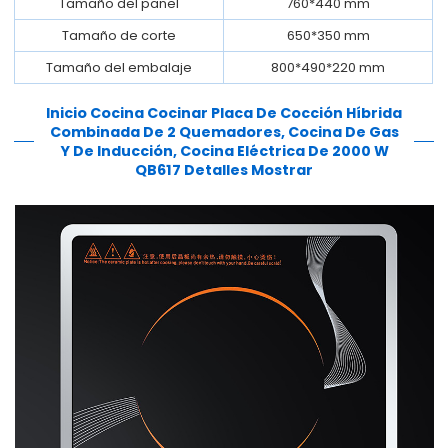
Tamaño del panel
760*440 mm
Tamaño de corte
650*350 mm
Tamaño del embalaje
800*490*220 mm
Inicio Cocina Cocinar Placa De Cocción Híbrida
Combinada De 2 Quemadores, Cocina De Gas
Y De Inducción, Cocina Eléctrica De 2000 W
QB617
Detalles Mostrar