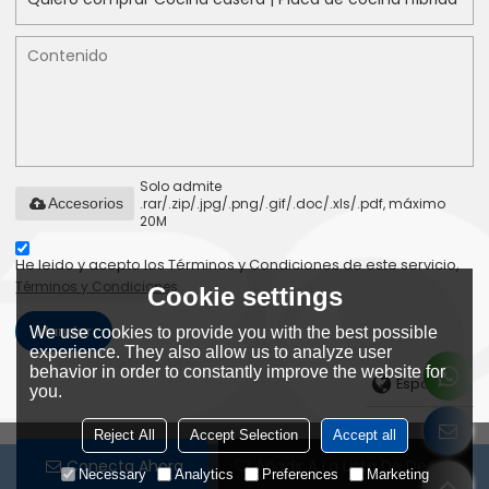
Solo admite
.rar/.zip/.jpg/.png/.gif/.doc/.xls/.pdf, máximo
Accesorios
20M
He leido y acepto los Términos y Condiciones de este servicio,
Términos y Condiciones
Cookie settings
Mandar
We use cookies to provide you with the best possible
experience. They also allow us to analyze user
behavior in order to constantly improve the website for
Español
you.
Reject All
Accept Selection
Accept all
Conecta Ahora
Añadir A La Lista De Deseos
Copyright © 2026
Foshan Bousit Electric Appliances Co. Ltd.
Support
Necessary
Analytics
Preferences
Marketing