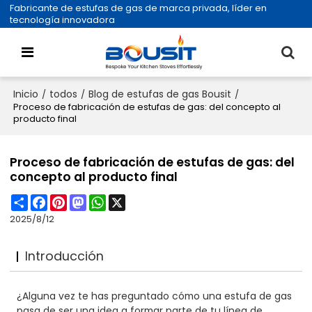
Fabricante de estufas de gas de marca privada, líder en
tecnología innovadora
Inicio
todos
Blog de estufas de gas Bousit
/
/
/
Proceso de fabricación de estufas de gas: del concepto al
producto final
Proceso de fabricación de estufas de gas: del
concepto al producto final
Share
Facebook
Pinterest
Mastodon
WhatsApp
X
2025/8/12
Introducción
¿Alguna vez te has preguntado cómo una estufa de gas
pasa de ser una idea a formar parte de tu línea de