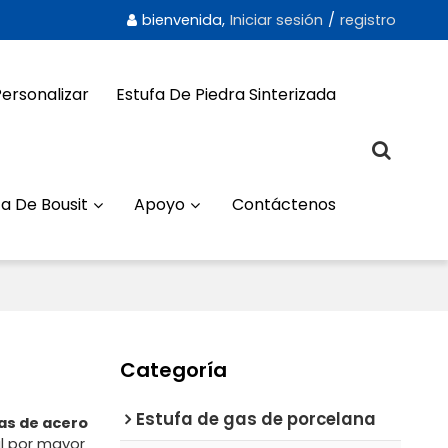
bienvenida,
Iniciar sesión
/
registro
Personalizar
Estufa De Piedra Sinterizada
a De Bousit
Apoyo
Contáctenos
Categoría
Estufa de gas de porcelana
as de acero
l por mayor