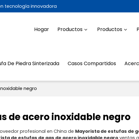
 en tecnología innovadora
Hogar
Productos
Productos
ufa De Piedra Sinterizada
Casos Compartidos
Acerc
inoxidable negro
as de acero inoxidable negro
roveedor profesional en China de
Mayorista de estufas de g
ista de estufas de gas de acero inoxidable negro
ventas a