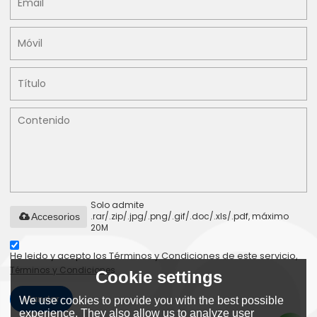
Solo admite
.rar/.zip/.jpg/.png/.gif/.doc/.xls/.pdf, máximo
Accesorios
20M
He leido y acepto los Términos y Condiciones de este servicio,
Términos y Condiciones
Cookie settings
Mandar
We use cookies to provide you with the best possible
experience. They also allow us to analyze user